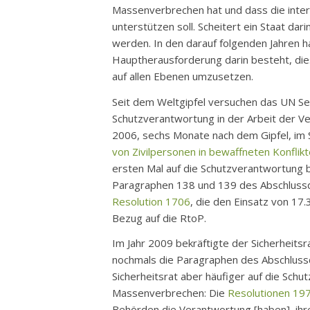
Massenverbrechen hat und dass die inter
unterstützen soll. Scheitert ein Staat dar
werden. In den darauf folgenden Jahren hat
Hauptherausforderung darin besteht, die
auf allen Ebenen umzusetzen.
Seit dem Weltgipfel versuchen das UN Sek
Schutzverantwortung in der Arbeit der Ve
2006, sechs Monate nach dem Gipfel, im S
von Zivilpersonen in bewaffneten Konflik
ersten Mal auf die Schutzverantwortung
Paragraphen 138 und 139 des Abschlussdo
Resolution 1706
, die den Einsatz von 17
Bezug auf die RtoP.
Im Jahr 2009 bekräftigte der Sicherheitsr
nochmals die Paragraphen des Abschlussd
Sicherheitsrat aber häufiger auf die Sch
Massenverbrechen: Die
Resolutionen 19
Behörden die Verantwortung [haben], ihr