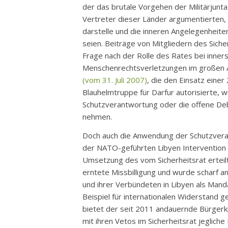
der das brutale Vorgehen der Militärjunt
Vertreter dieser Länder argumentierten,
darstelle und die inneren Angelegenheiten
seien. Beiträge von Mitgliedern des Sich
Frage nach der Rolle des Rates bei inners
Menschenrechtsverletzungen im großen A
(vom 31. Juli 2007)
, die den Einsatz ein
Blauhelmtruppe für Darfur autorisierte,
Schutzverantwortung oder die offene Deb
nehmen.
Doch auch die Anwendung der Schutzvera
der NATO-geführten Libyen Intervention ä
Umsetzung des vom Sicherheitsrat erte
erntete Missbilligung und wurde scharf a
und ihrer Verbündeten in Libyen als Mand
Beispiel für internationalen Widerstand 
bietet der seit 2011 andauernde Bürgerkri
mit ihren Vetos im Sicherheitsrat jegliche