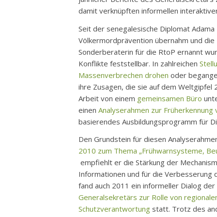
damit verknüpften informellen interakti
Seit der senegalesische Diplomat Adama
Völkermordprävention übernahm und die Po
Sonderberaterin für die RtoP ernannt wur
Konflikte feststellbar. In zahlreichen
Stell
Massenverbrechen drohen
oder begangen
ihre Zusagen, die sie auf dem Weltgipfel
Arbeit von einem
gemeinsamen Büro
unte
einen
Analyserahmen zur Früherkennung
basierendes Ausbildungsprogramm für Di
Den Grundstein für diesen Analyserahme
2010 zum Thema „Frühwarnsysteme, Beur
empfiehlt er die Stärkung der Mechanism
Informationen und für die Verbesserung 
fand auch 2011 ein informeller Dialog d
Generalsekretärs zur Rolle von regional
Schutzverantwortung
statt. Trotz des a