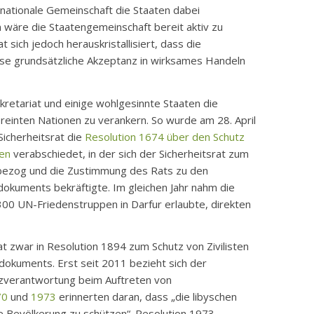
nationale Gemeinschaft die Staaten dabei
in wäre die Staatengemeinschaft bereit aktiv zu
 sich jedoch herauskristallisiert, dass die
se grundsätzliche Akzeptanz in wirksames Handeln
retariat und einige wohlgesinnte Staaten die
reinten Nationen zu verankern. So wurde am 28. April
icherheitsrat die
Resolution 1674 über den Schutz
ten
verabschiedet, in der sich der Sicherheitsrat zum
 bezog und die Zustimmung des Rats zu den
kuments bekräftigte. Im gleichen Jahr nahm die
.300 UN-Friedenstruppen in Darfur erlaubte, direkten
at zwar in Resolution 1894 zum Schutz von Zivilisten
okuments. Erst seit 2011 bezieht sich der
utzverantwortung beim Auftreten von
70
und
1973
erinnerten daran, dass „die libyschen
e Bevölkerung zu schützen“. Resolution 1973