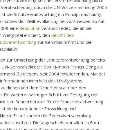
chutzverantwortung seit der ersten Erwähnung durch
len Verabschiedung durch die UN-Vollversammlung 2005
ist die Schutzverantwortung ein Prinzip, das häufig
Schutzes der Zivilbevölkerung hervorzuheben. So hat
2009 eine
Resolution
verabschiedet, die an die
Weltgipfel erinnert, den
Bericht des
hutzverantwortung
zur Kenntnis nimmt und die
schließt.
egen zur Umsetzung der Schutzverantwortung bereits
e UN-Generalsekretär Ban Ki-moon Francis Deng als
ermord. Zu diesem, seit 2004 existierenden, Mandat
Informationen innerhalb des UN-Systems
u dienen und dem Sicherheitsrat über den
Ein weiterer wichtiger Schritt zur Festigung der
uck zum Sonderberater für die Schutzverantwortung
ist die konzeptionelle Entwicklung und
e Norm. Er soll zudem die Generalversammlung
a fortzusetzen. Diese geschieht vor allem in Form
s zur Umsetzung der Schutzverantwortung und den