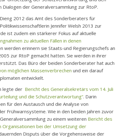
ven Dialogen der Generalversammlung zur RtoP.
 Dieng 2012 das Amt des Sonderberaters für
litikwissenschaftlerin Jennifer Welsh 2013 zur
de ist zudem ein stärkerer Fokus auf aktuelle
ungnahmen zu aktuellen Fällen in denen
 werden erinnern sie Staats-und Regierungschefs an
 2005 zur RtoP gemacht hatten. Sie werden in ihrer
rstützt. Das Büro der beiden Sonderberater hat auch
 von möglichen Massenverbrechen
und ein darauf
plomaten entwickelt.
n legte der
Bericht des Generalsekretärs vom 14. Juli
teilung und die Schutzverantwortung“
. Darin
en für den Austausch und die Analyse von
der Frühwarnsysteme. Wie in den beiden Jahren zuvor
er Generalversammlung zu einem weiteren
Bericht des
en Organisationen bei der Umsetzung der
ndauernden Disputs über die Vorgehensweise der