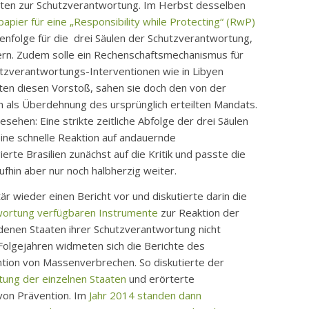
aaten zur Schutzverantwortung. Im Herbst desselben
apier für eine „Responsibility while Protecting“ (RwP)
henfolge für die drei Säulen der Schutzverantwortung,
gern. Zudem solle ein Rechenschaftsmechanismus für
hutzverantwortungs-Interventionen wie in Libyen
ten diesen Vorstoß, sahen sie doch den von der
 als Überdehnung des ursprünglich erteilten Mandats.
ehen: Eine strikte zeitliche Abfolge der drei Säulen
ine schnelle Reaktion auf andauernde
te Brasilien zunächst auf die Kritik und passte die
ufhin aber nur noch halbherzig weiter.
r wieder einen Bericht vor und diskutierte darin die
twortung verfügbaren Instrumente
zur Reaktion der
n denen Staaten ihrer Schutzverantwortung nicht
olgejahren widmeten sich die Berichte des
ion von Massenverbrechen. So diskutierte der
tung der einzelnen Staaten
und erörterte
von Prävention. Im
Jahr 2014 standen dann