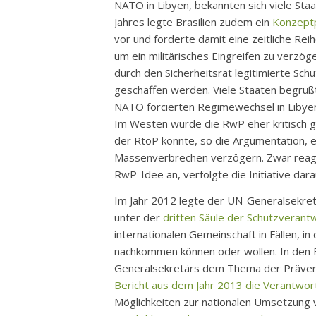
NATO in Libyen, bekannten sich viele St
Jahres legte Brasilien zudem ein
Konzeptp
vor und forderte damit eine zeitliche Rei
um ein militärisches Eingreifen zu verzö
durch den Sicherheitsrat legitimierte Sc
geschaffen werden. Viele Staaten begrüß
NATO forcierten Regimewechsel in Libyen
Im Westen wurde die RwP eher kritisch ges
der RtoP könnte, so die Argumentation, e
Massenverbrechen verzögern. Zwar reagier
RwP-Idee an, verfolgte die Initiative dara
Im Jahr 2012 legte der UN-Generalsekretä
unter der
dritten Säule der Schutzveran
internationalen Gemeinschaft in Fällen, i
nachkommen können oder wollen. In den F
Generalsekretärs dem Thema der Prävent
Bericht aus dem Jahr 2013 die Verantwor
Möglichkeiten zur nationalen Umsetzung 