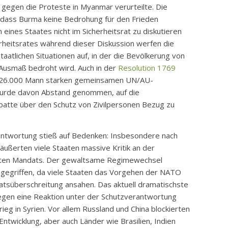
a gegen die Proteste in Myanmar verurteilte. Die
 dass Burma keine Bedrohung für den Frieden
 eines Staates nicht im Sicherheitsrat zu diskutieren
erheitsrates während dieser Diskussion werfen die
taatlichen Situationen auf, in der die Bevölkerung von
usmaß bedroht wird. Auch in der
Resolution 1769
er 26.000 Mann starken gemeinsamen UN/AU-
 wurde davon Abstand genommen, auf die
atte über den Schutz von Zivilpersonen Bezug zu
ntwortung stieß auf Bedenken: Insbesondere nach
ußerten viele Staaten massive Kritik an der
ilten Mandats. Der gewaltsame Regimewechsel
ngegriffen, da viele Staaten das Vorgehen der NATO
atsüberschreitung ansahen. Das aktuell dramatischste
gegen eine Reaktion unter der Schutzverantwortung
eg in Syrien. Vor allem Russland und China blockierten
 Entwicklung, aber auch Länder wie Brasilien, Indien