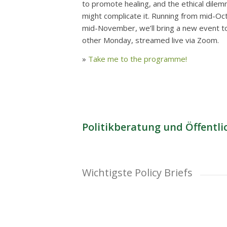
to promote healing, and the ethical dile
might complicate it. Running from mid-Oc
mid-November, we’ll bring a new event t
other Monday, streamed live via Zoom.
»
Take me to the programme!
Politikberatung und Öffentli
Wichtigste Policy Briefs
Massenverbrechen un
Für einen intersekti
Ukraine – Ein Genocid
Verbrechen gegen die