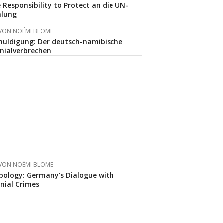
e Responsibility to Protect an die UN-
mlung
VON
NOÉMI BLOME
chuldigung: Der deutsch-namibische
onialverbrechen
VON
NOÉMI BLOME
Apology: Germany’s Dialogue with
nial Crimes