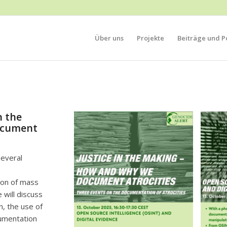
Über uns
Projekte
Beiträge und Po
n the
ocument
several
ion of mass
 will discuss
n, the use of
cumentation