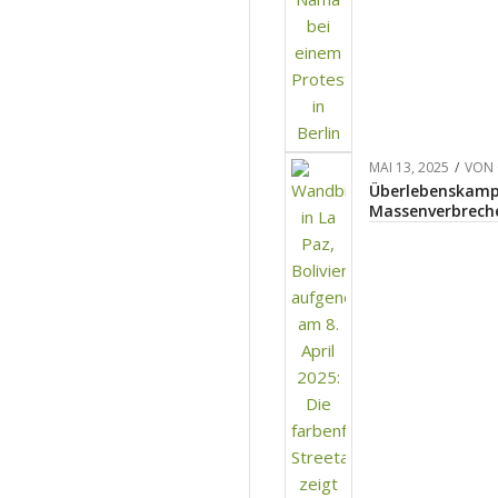
MAI 13, 2025
/
VON
Überlebenskampf
Massenverbreche