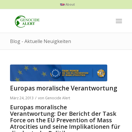
About
Blog - Aktuelle Neuigkeiten
Europas moralische Verantwortung
/
März 24, 2013
von
Genocide Alert
Europas moralische
Verantwortung: Der Bericht der Task
Force on the EU Prevention of Mass
Atrocities und seine Implikationen für