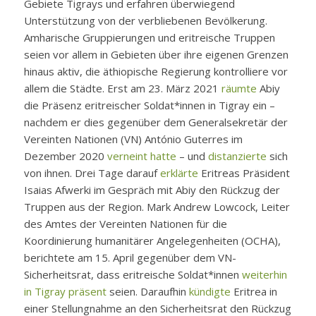
Gebiete Tigrays und erfahren überwiegend
Unterstützung von der verbliebenen Bevölkerung.
Amharische Gruppierungen und eritreische Truppen
seien vor allem in Gebieten über ihre eigenen Grenzen
hinaus aktiv, die äthiopische Regierung kontrolliere vor
allem die Städte. Erst am 23. März 2021
räumte
Abiy
die Präsenz eritreischer Soldat*innen in Tigray ein –
nachdem er dies gegenüber dem Generalsekretär der
Vereinten Nationen (VN) António Guterres im
Dezember 2020
verneint hatte
– und
distanzierte
sich
von ihnen. Drei Tage darauf
erklärte
Eritreas Präsident
Isaias Afwerki im Gespräch mit Abiy den Rückzug der
Truppen aus der Region. Mark Andrew Lowcock, Leiter
des Amtes der Vereinten Nationen für die
Koordinierung humanitärer Angelegenheiten (OCHA),
berichtete am 15. April gegenüber dem VN-
Sicherheitsrat, dass eritreische Soldat*innen
weiterhin
in Tigray präsent
seien. Daraufhin
kündigte
Eritrea in
einer Stellungnahme an den Sicherheitsrat den Rückzug