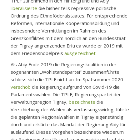
TPLF zunehmend in den Hintergrund und Abiy
liberalisierte
die bisher teils repressive politische
Ordnung des Ethnoföderalstaates. Für entsprechende
Reformen, internationale Kooperationsbildung und
insbesondere Vermittlungen im Rahmen des
Grenzkonfliktes mit dem nördlich an den Bundesstaat
der Tigray angrenzenden Eritrea wurde er 2019 mit
dem Friedensnobelpreis
ausgezeichnet
.
Als Abiy Ende 2019 die Regierungskoalition in der
sogenannten „Wohlstandspartei” zusammenführte,
schloss sich die TPLF nicht an. Im Spätsommer 2020
verschob
die Regierung aufgrund von Covid-19 die
Parlamentswahlen. Die TPLF, Regierungspartei der
Verwaltungsregion Tigray,
bezeichnete
die
Verschiebung der Wahlen als verfassungswidrig, führte
die geplanten Regionalwahlen in Tigray eigenständig
durch und erklärte das Mandat der Regierung Abiy für
auslaufend. Dieses Vorgehen bezeichnete wiederum
die Regierung Abiy für verfassungswidrig und setzte