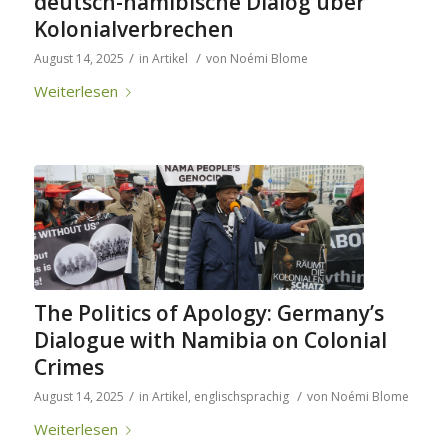
deutsch-namibische Dialog über
Kolonialverbrechen
/
/
August 14, 2025
in
Artikel
von
Noémi Blome
Weiterlesen
The Politics of Apology: Germany’s
Dialogue with Namibia on Colonial
Crimes
/
/
August 14, 2025
in
Artikel
,
englischsprachig
von
Noémi Blome
Weiterlesen