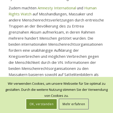
Zudem machten
Amnesty International
und
Human
Rights Watch
auf Misshandlungen, Massaker und
andere Menschenrechtsverletzungen durch eritreische
Truppen an der Bevölkerung des zu Eritrea
grenznahen Aksum aufmerksam, in deren Rahmen
mehrere hundert Menschen getötet wurden. Die
beiden internationalen Menschenrechtsorganisationen
fordern eine unabhängige Aufklärung der
Kriegsverbrechen und möglichen Verbrechen gegen
die Menschlichkeit durch die VN. Informationen der
beiden Menschenrechtsorganisationen zu den
Massakern basieren sowohl auf Sattelitenbildern als
auch auf Interviews mit Flüchtenden und Betroffenen
Wir verwenden Cookies, um unsere Webseite für Sie optimal zu
aus der Region. CNN berichtete zudem über
Massaker
gestalten. Durch die weitere Nutzung stimmen Sie der Verwendung
durch eritreische Soldat*innen in Maryam Dengelat und
von Cookies zu.
außergerichtliche Hinrichtungen
durch äthiopische
OK, verstanden
Mehr erfahren
Soldat*innen in Mahibere Dego.