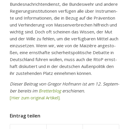
Bun­des­nach­rich­ten­dienst, die Bun­des­wehr und an­de­re
Re­gie­rungs­in­sti­tu­tio­nen ver­fü­gen al­le über In­stru­men­
te und In­for­ma­tio­nen, die in Be­zug auf die Prä­ven­ti­on
und Ver­hin­de­rung von Mas­sen­ver­bre­chen hilf­reich und
wich­tig sind. Doch oft schei­nen das Wis­sen, der Mut
und der Wil­le zu feh­len, um die ver­füg­ba­ren Mit­tel auch
ein­zu­set­zen. Wenn wir, wie von de Mai­zière an­ge­sto­
ßen, ei­ne ernst­haf­te si­cher­heits­po­li­ti­sche De­bat­te in
Deutsch­land füh­ren wol­len, muss auch die RtoP ernst­
haft dis­ku­tiert und in der deut­schen Au­ßen­po­li­tik den
ihr zu­ste­hen­den Platz ein­neh­men kön­nen.
Die­ser Bei­trag von Gre­gor Hof­mann ist am 12. Sep­tem­
ber be­reits im
Bret­ter­blog
er­schie­nen.
[Hier zum ori­gi­nal Ar­ti­kel].
Eintrag teilen