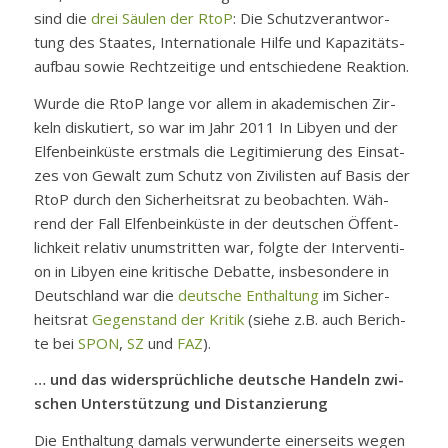
sind die
drei Säu­len der RtoP
: Die Schutz­ver­ant­wor­
tung des Staa­tes, In­ter­na­tio­na­le Hil­fe und Ka­pa­zi­täts­
auf­bau so­wie Recht­zei­ti­ge und ent­schie­de­ne Re­ak­ti­on.
Wur­de die RtoP lan­ge vor al­lem in aka­de­mi­schen Zir­
keln dis­ku­tiert, so war im Jahr 2011 In Li­by­en und der
El­fen­bein­küs­te erst­mals die Le­gi­ti­mie­rung des Ein­sat­
zes von Ge­walt zum Schutz von Zi­vi­lis­ten auf Ba­sis der
RtoP durch den Si­cher­heits­rat zu be­ob­ach­ten. Wäh­
rend der Fall El­fen­bein­küs­te in der deut­schen Öf­fent­
lich­keit re­la­tiv un­um­strit­ten war, folg­te der In­ter­ven­ti­
on in Li­by­en ei­ne kri­ti­sche De­bat­te, ins­be­son­de­re in
Deutsch­land war die
deut­sche Ent­hal­tung
im Si­cher­
heits­rat
Ge­gen­stand der Kri­tik
(sie­he z.B. auch Be­rich­
te bei
SPON
,
SZ
und
FAZ
).
… und das wi­der­sprüch­li­che deut­sche Han­deln zwi­
schen Un­ter­stüt­zung und Dis­tan­zie­rung
Die Ent­hal­tung da­mals ver­wun­der­te ei­ner­seits we­gen