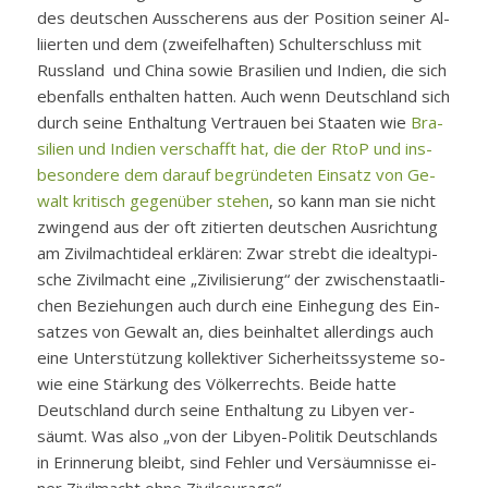
des deut­schen Aus­sche­rens aus der Po­si­ti­on sei­ner Al­
li­ier­ten und dem (zwei­fel­haf­ten) Schul­ter­schluss mit
Russ­land und Chi­na so­wie Bra­si­li­en und In­di­en, die sich
eben­falls ent­hal­ten hat­ten. Auch wenn Deutsch­land sich
durch sei­ne Ent­hal­tung Ver­trau­en bei Staa­ten wie
Bra­
si­li­en und In­di­en ver­schafft hat, die der RtoP und ins­
be­son­de­re dem dar­auf be­grün­de­ten Ein­satz von Ge­
walt kri­tisch ge­gen­über ste­hen
, so kann man sie nicht
zwin­gend aus der oft zi­tier­ten deut­schen Aus­rich­tung
am Zi­vil­mach­ti­de­al er­klä­ren: Zwar strebt die ide­al­ty­pi­
sche Zi­vil­macht ei­ne „Zi­vi­li­sie­rung“ der zwi­schen­staat­li­
chen Be­zie­hun­gen auch durch ei­ne Ein­he­gung des Ein­
sat­zes von Ge­walt an, dies be­inhal­tet al­ler­dings auch
ei­ne Un­ter­stüt­zung kol­lek­ti­ver Si­cher­heits­sys­te­me so­
wie ei­ne Stär­kung des Völ­ker­rechts. Bei­de hat­te
Deutsch­land durch sei­ne Ent­hal­tung zu Li­by­en ver­
säumt. Was al­so „von der Li­by­en-Po­li­tik Deutsch­lands
in Er­in­ne­rung bleibt, sind Feh­ler und Ver­säum­nis­se ei­