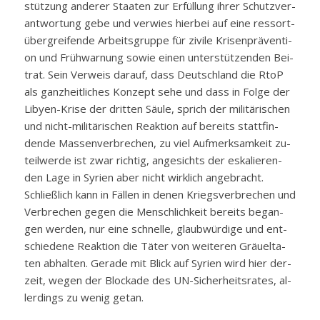
stüt­zung an­de­rer Staa­ten zur Er­fül­lung ih­rer Schutz­ver­
ant­wor­tung ge­be und ver­wies hier­bei auf ei­ne res­sort­
über­grei­fen­de Ar­beits­grup­pe für zi­vi­le Kri­sen­prä­ven­ti­
on und Früh­war­nung so­wie ei­nen un­ter­stüt­zen­den Bei­
trat. Sein Ver­weis dar­auf, dass Deutsch­land die RtoP
als ganz­heit­li­ches Kon­zept se­he und dass in Fol­ge der
Li­by­en-Kri­se der drit­ten Säu­le, sprich der mi­li­tä­ri­schen
und nicht-mi­li­tä­ri­schen Re­ak­ti­on auf be­reits statt­fin­
den­de Mas­sen­ver­bre­chen, zu viel Auf­merk­sam­keit zu­
teil­wer­de ist zwar rich­tig, an­ge­sichts der es­ka­lie­ren­
den La­ge in Sy­ri­en aber nicht wirk­lich an­ge­bracht.
Schlie­ß­lich kann in Fäl­len in de­nen Kriegs­ver­bre­chen und
Ver­bre­chen ge­gen die Mensch­lich­keit be­reits be­gan­
gen wer­den, nur ei­ne schnel­le, glaub­wür­di­ge und ent­
schie­de­ne Re­ak­ti­on die Tä­ter von wei­te­ren Gräu­el­ta­
ten ab­hal­ten. Ge­ra­de mit Blick auf Sy­ri­en wird hier der­
zeit, we­gen der Blo­cka­de des UN-Si­cher­heits­ra­tes, al­
ler­dings zu we­nig ge­tan.