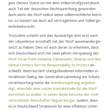
gen. Die­ses Sta­tut ist mit dem Völ­ker­straf­ge­setz­buch
auch Teil der deut­schen Recht­spre­chung ge­wor­den.
Auch wenn die RtoP selbst kei­ne völ­ker­recht­li­che Norm
ist, so ba­siert sie doch auf ver­trag­li­chem und Völ­ker­ge­
wohn­heits­recht.
Trotz­dem scheint sich das Aus­wär­ti­ge Amt erst nach
der Li­by­en­kri­se ernst­haft mit der RtoP aus­ein­an­der­ge­
setzt zu ha­ben. Dies ist auch dar­an zu er­ken­nen, dass
sich Deutsch­land erst mit zwei Jah­ren Ver­spä­tung der
RtoP Fo­cal Point In­itia­ti­ve Dä­ne­marks, Gha­nas und des
Glo­bal Cen­ters fort he Re­s­pon­si­bi­li­ty to Pro­tect
an­
schlie­ßt. Beim kürz­lich statt­ge­fun­de­nen in­for­mel­len in­
ter­ak­ti­ven Dia­log der Ge­ne­ral­ver­samm­lung zur Schutz­
ver­ant­wor­tung hat­te die
Bun­des­re­gie­rung an­ge­kün­
digt, eben­falls ei­ne sol­che Kon­takt­stel­le für die RtoP
ein­rich­ten zu wol­len. In sei­ner Re­de be­ton­te der stell­
ver­tre­ten­de Bot­schaf­ter Mi­guel Ber­ger
zu­dem, dass
es in Deutsch­land Struk­tu­ren für ei­ne ef­fek­ti­ve Un­ter­