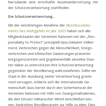
hier­zu­lan­de ei­ne ernst­haf­te Aus­ein­an­der­set­zung mit
der Schutz­ver­ant­wor­tung statt­fin­den.
Die Schutz­ver­ant­wor­tung…
Mit der ein­stim­mi­gen An­nah­me der
Ab­schluss­do­ku­
ments des Welt­gip­fels im Jahr 2005
ha­ben sich al­le
Mit­glied­staa­ten der Ver­ein­ten Na­tio­nen mit der „Re­s­
pon­si­bi­li­ty to Pro­tect“ prin­zi­pi­ell da­zu be­kannt Völ­ker­
mord, Ver­bre­chen ge­gen die Mensch­lich­keit, Kriegs­
ver­bre­chen und eth­ni­schen Säu­be­run­gen prä­ven­tiv
ent­ge­gen­zu­tre­ten und ge­ge­be­nen­falls ein­zel­ne Staa­
ten da­bei zu un­ter­stüt­zen ih­re Schutz­ver­ant­wor­tung
ge­gen­über der Be­völ­ke­rung wahr­zu­neh­men. Soll­te ein
Staat in der Aus­übung sei­ner Ver­ant­wor­tung gra­vie­
rend ver­sa­gen, er­klär­te sich die In­ter­na­tio­na­le Ge­
mein­schaft da­zu be­reit durch den Si­cher­heits­rat der
Ver­ein­ten Na­tio­nen mit Hil­fe von Zwangs­maß­nah­men,
die den Ein­satz mi­li­tä­ri­scher Mit­tel ein­schlie­ßen kön­
nen, be­droh­ten Be­völ­ke­run­gen zur Hil­fe zu ei­len. Dies