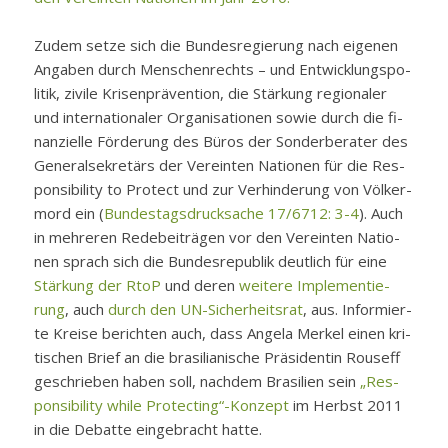
Zu­dem set­ze sich die Bun­des­re­gie­rung nach ei­ge­nen
An­ga­ben durch Men­schen­rechts – und Ent­wick­lungs­po­
li­tik, zi­vi­le Kri­sen­prä­ven­ti­on, die Stär­kung re­gio­na­ler
und in­ter­na­tio­na­ler Or­ga­ni­sa­tio­nen so­wie durch die fi­
nan­zi­el­le För­de­rung des Bü­ros der Son­der­be­ra­ter des
Ge­ne­ral­se­kre­tärs der Ver­ein­ten Na­tio­nen für die Re­s­
pon­si­bi­li­ty to Pro­tect und zur Ver­hin­de­rung von Völ­ker­
mord ein (
Bun­des­tags­druck­sa­che 17/6712: 3-4
). Auch
in meh­re­ren Re­de­bei­trä­gen vor den Ver­ein­ten Na­tio­
nen sprach sich die Bun­des­re­pu­blik deut­lich für ei­ne
Stär­kung der RtoP
und de­ren
wei­te­re Im­ple­men­tie­
rung
, auch
durch den UN-Si­cher­heits­rat
, aus. In­for­mier­
te Krei­se be­rich­ten auch, dass An­ge­la Mer­kel ei­nen kri­
ti­schen Brief an die bra­si­lia­ni­sche Prä­si­den­tin Rouseff
ge­schrie­ben ha­ben soll, nach­dem Bra­si­li­en sein
„Re­s­
pon­si­bi­li­ty whi­le Pro­tec­ting“-Kon­zept
im Herbst 2011
in die De­bat­te ein­ge­bracht hat­te.