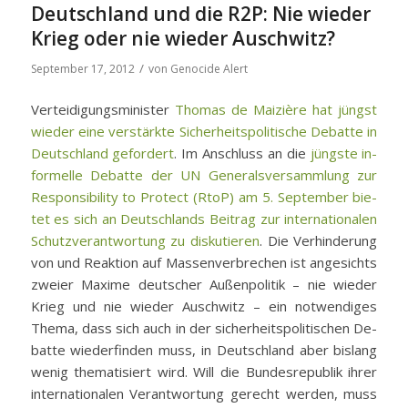
Deutschland und die R2P: Nie wieder
Krieg oder nie wieder Auschwitz?
/
September 17, 2012
von
Genocide Alert
Ver­tei­di­gungs­mi­nis­ter
Tho­mas de Mai­zière hat jüngst
wie­der ei­ne ver­stärk­te Si­cher­heits­po­li­ti­sche De­bat­te in
Deutsch­land ge­for­dert
. Im An­schluss an die
jüngs­te in­
for­mel­le De­bat­te der UN Ge­ne­rals­ver­samm­lung zur
Re­s­pon­si­bi­li­ty to Pro­tect (RtoP) am 5. Sep­tem­ber bie­
tet es sich an Deutsch­lands Bei­trag zur in­ter­na­tio­na­len
Schutz­ver­ant­wor­tung zu dis­ku­tie­ren
. Die Ver­hin­de­rung
von und Re­ak­ti­on auf Mas­sen­ver­bre­chen ist an­ge­sichts
zwei­er Ma­xi­me deut­scher Au­ßen­po­li­tik – nie wie­der
Krieg und nie wie­der Ausch­witz – ein not­wen­di­ges
The­ma, dass sich auch in der si­cher­heits­po­li­ti­schen De­
bat­te wie­der­fin­den muss, in Deutsch­land aber bis­lang
we­nig the­ma­ti­siert wird. Will die Bun­des­re­pu­blik ih­rer
in­ter­na­tio­na­len Ver­ant­wor­tung ge­recht wer­den, muss