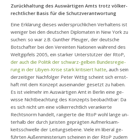
Zu­rück­hal­tung des Aus­wär­ti­gen Amts trotz völ­ker­
recht­li­cher Ba­sis für die Schutz­ver­ant­wor­tung
Ei­ne Er­klä­rung die­ses wi­der­sprüch­li­chen Ver­hal­tens ist
we­ni­ger bei den deut­schen Di­plo­ma­ten in New York zu
su­chen: so war z.B. Gun­ther Pleu­ger, der deut­sche
Bot­schaf­ter bei den Ver­ein­ten Na­tio­nen wäh­rend des
Welt­gip­fels 2005, ein star­ker Un­ter­stüt­zer der RtoP,
der auch die Po­li­tik der schwarz-gel­ben Bun­des­re­gie­
rung in der Li­by­en-Kri­se stark kri­ti­siert hat­te
, auch sein
der­zei­ti­ger Nach­fol­ger Pe­ter Wit­tig scheint sich ernst­
haft mit dem Kon­zept aus­ein­an­der ge­setzt zu ha­ben.
Es ist viel­mehr im Aus­wär­ti­gen Amt in Ber­lin ei­ne ge­
wis­se Nicht­be­ach­tung des Kon­zepts be­ob­acht­bar: Da
es sich nicht um ei­ne völ­ker­recht­lich ver­an­ker­te
Rechts­norm han­delt, ran­gier­te die RtoP wohl lan­ge un­
ter­halb der durch Ju­ris­ten ge­präg­ten Auf­merk­sam­
keits­schwel­le der Lei­tungs­ebe­ne. Vie­le im li­be­ral ge­
führ­ten Au­ßen­mi­nis­te­ri­um schei­nen in der RtoP zu­dem