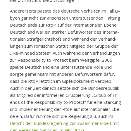
ner Zi­vil­macht oh­ne Zi­vil­cou­ra­ge“.
An­de­rer­seits pass­te das deut­sche Ver­hal­ten im Fall Li­
by­en gar nicht zur an­sons­ten un­ter­stüt­zen­den Hal­tung
Deutsch­lands zur RtoP auf der in­ter­na­tio­na­len Ebe­ne:
Deutsch­land war ein star­ker Be­für­wor­ter des In­ter­na­
tio­na­len Straf­ge­richts­hofs und wäh­rend der Ver­hand­
lun­gen zum rö­mi­schen Sta­tut Mit­glied der Grup­pe der
„li­ke-min­ded Sta­tes“. Auch wäh­rend der Ver­hand­lun­gen
zur Re­s­pon­si­bi­li­ty to Pro­tect beim Welt­gip­fel 2005
spiel­te Deutsch­land ei­ne un­ter­stüt­zen­de Rol­le und
sorg­te ge­mein­sam mit an­de­ren Be­für­wor­tern da­für,
dass die RtoP letzt­lich im Gip­fel­do­ku­ment ver­blieb.
Auch in der Zeit da­nach setz­te sich die Bun­des­re­pu­blik
als Mit­glied der in­for­mel­len Grup­pie­rung „Group of Fri­
ends of the Re­s­pon­si­bi­li­ty to Pro­tect“ für ei­ne Stär­kung
und Im­ple­men­tie­rung der RtoP auf in­ter­na­tio­na­ler Ebe­
ne ein. Da­für rühm­te sich die Re­gie­rung z.B. auch im
Be­richt der Bun­des­re­gie­rung zur Zu­sam­men­ar­beit mit
den Ver­ein­ten Na­tio­nen im Jahr 2010.