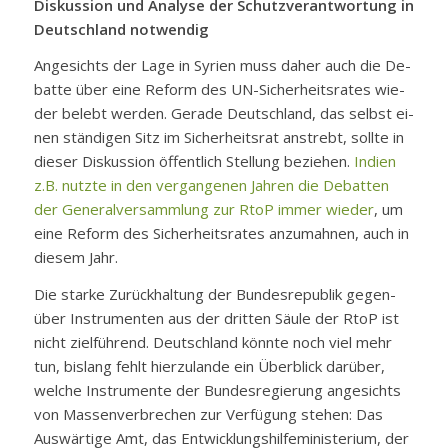
Dis­kus­si­on und Ana­ly­se der Schutz­ver­ant­wor­tung in
Deutsch­land not­wen­dig
An­ge­sichts der La­ge in Sy­ri­en muss da­her auch die De­
bat­te über ei­ne Re­form des UN-Si­cher­heits­ra­tes wie­
der be­lebt wer­den. Ge­ra­de Deutsch­land, das selbst ei­
nen stän­di­gen Sitz im Si­cher­heits­rat an­strebt, soll­te in
die­ser Dis­kus­si­on öf­fent­lich Stel­lung be­zie­hen.
In­di­en
z.B. nutz­te in den ver­gan­ge­nen Jah­ren die De­bat­ten
der Ge­ne­ral­ver­samm­lung zur RtoP im­mer wie­der
, um
ei­ne Re­form des Si­cher­heits­ra­tes an­zu­mah­nen, auch in
die­sem Jahr.
Die star­ke Zu­rück­hal­tung der Bun­des­re­pu­blik ge­gen­
über In­stru­men­ten aus der drit­ten Säu­le der RtoP ist
nicht ziel­füh­rend. Deutsch­land könn­te noch viel mehr
tun, bis­lang fehlt hier­zu­lan­de ein Über­blick dar­über,
wel­che In­stru­men­te der Bun­des­re­gie­rung an­ge­sichts
von Mas­sen­ver­bre­chen zur Ver­fü­gung ste­hen: Das
Aus­wär­ti­ge Amt, das Ent­wick­lungs­hil­fe­mi­nis­te­ri­um, der