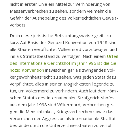
nicht in ers­ter Li­nie ein Mit­tel zur Ver­hin­de­rung von
Mas­sen­ver­bre­chen zu se­hen, son­dern viel­mehr die
Ge­fahr der Aus­he­be­lung des völ­ker­recht­li­chen Ge­walt­
ver­bots.
Doch die­se ju­ris­ti­sche Be­trach­tungs­wei­se greift zu
kurz: Auf Ba­sis der Ge­no­zid Kon­ven­ti­on von 1948 sind
al­le Staa­ten ver­pflich­tet Völ­ker­mord vor­zu­beu­gen und
ihn als Straf­tat­be­stand zu ver­fol­gen. Nach ei­nem
Ur­teil
des In­ter­na­tio­na­le Ge­richts­hof im Jahr 1996 ist die Ge­
no­zid Kon­ven­ti­on
in­zwi­schen gar als zwin­gen­des Völ­
ker­ge­wohn­heits­recht zu se­hen, was je­den Staat da­zu
ver­pflich­tet, al­les in sei­nen Mög­lich­kei­ten lie­gen­de zu
tun, um Völ­ker­mord zu ver­hin­dern. Auch laut dem rö­mi­
schen Sta­tuts des In­ter­na­tio­na­len Straf­ge­richts­ho­fes
aus dem Jahr 1998 sind Völ­ker­mord, Ver­bre­chen ge­
gen die Mensch­lich­keit, Kriegs­ver­bre­chen so­wie das
Ver­bre­chen der Ag­gres­si­on als in­ter­na­tio­na­le Straf­tat­
be­stän­de durch die Un­ter­zeich­ner­staa­ten zu ver­fol­