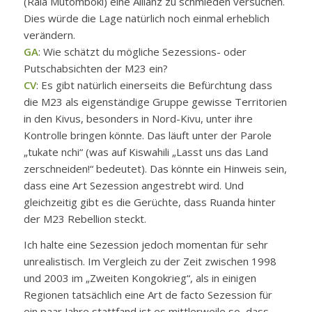
(Raia Mutomboki) eine Allianz zu schmieden versuchen.
Dies würde die Lage natürlich noch einmal erheblich
verändern.
GA
: Wie schätzt du mögliche Sezessions- oder
Putschabsichten der M23 ein?
CV
: Es gibt natürlich einerseits die Befürchtung dass
die M23 als eigenständige Gruppe gewisse Territorien
in den Kivus, besonders in Nord-Kivu, unter ihre
Kontrolle bringen könnte. Das läuft unter der Parole
„tukate nchi“ (was auf Kiswahili „Lasst uns das Land
zerschneiden!“ bedeutet). Das könnte ein Hinweis sein,
dass eine Art Sezession angestrebt wird. Und
gleichzeitig gibt es die Gerüchte, dass Ruanda hinter
der M23 Rebellion steckt.
Ich halte eine Sezession jedoch momentan für sehr
unrealistisch. Im Vergleich zu der Zeit zwischen 1998
und 2003 im „Zweiten Kongokrieg“, als in einigen
Regionen tatsächlich eine Art de facto Sezession für
ein paar Jahre stattfand ist es mittlerweile so, dass