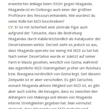
erweiterten Anklage beim IStGH gegen Ntaganda.
Ntaganda ist im Ostkongo auch einer der größten
Profiteure des Ressourcenhandels. Wie würdest du
seine Rolle bei M23 beschreiben?
CV:
Er ist mit Sicherheit eine zentrale Figur auch
aufgrund der Tatsache, dass die Bedrohung
Ntagandas durch Kabila letztendlich als Katalysator der
Desertationen wirkte. Derzeit sieht es jedoch so aus,
dass Ntaganda operativ nur wenig mit M23 zu tun hat.
Nach seiner Desertation wurde er zuletzt auf seiner
Farm in Masisi gesehen, westlich von Goma, während
das eigentliche M23-Stammgebiet ja eher um Rutshuru
bzw. Bunagana nordöstlich von Goma liegt. Seit diesem
Zeitpunkt ist er aber verschollen. Es gibt Gerüchte,
wonach Ntaganda aktives Mitglied von M23 ist, es gibt
aber auch solche, die besagen, dass es zwischen den
Anhängern von Makenga und denen von Ntaganda
interne Streitigkeiten gegeben hat. Man vermutet
dennoch, dass Ntaganda von M23 gedeckt wird,