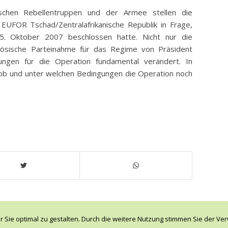
schen Rebellentruppen und der Armee stellen die
 EUFOR Tschad/Zentralafrikanische Republik in Frage,
5. Oktober 2007 beschlossen hatte. Nicht nur die
nzösische Parteinahme für das Regime von Präsident
ngen für die Operation fundamental verändert. In
ob und unter welchen Bedingungen die Operation noch
 Sie optimal zu gestalten. Durch die weitere Nutzung stimmen Sie der V