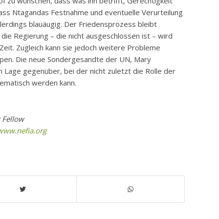
hof zu wünschen, dass was ihn betrifft, Gerechtigkeit
 dass Ntagandas Festnahme und eventuelle Verurteilung
llerdings blauäugig. Der Friedensprozess bleibt
 die Regierung – die nicht ausgeschlossen ist – wird
Zeit. Zugleich kann sie jedoch weitere Probleme
uppen. Die neue Sondergesandte der UN, Mary
n Lage gegenüber, bei der nicht zuletzt die Rolle der
lematisch werden kann.
r Fellow
www.nefia.org