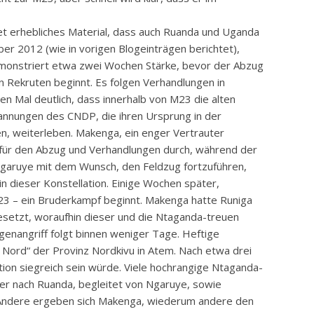
 erhebliches Material, dass auch Ruanda und Uganda
ber 2012 (wie in vorigen Blogeinträgen berichtet),
onstriert etwa zwei Wochen Stärke, bevor der Abzug
 Rekruten beginnt. Es folgen Verhandlungen in
en Mal deutlich, dass innerhalb von M23 die alten
pannungen des CNDP, die ihren Ursprung in der
, weiterleben. Makenga, ein enger Vertrauter
 für den Abzug und Verhandlungen durch, während der
 Ngaruye mit dem Wunsch, den Feldzug fortzuführen,
in dieser Konstellation. Einige Wochen später,
3 – ein Bruderkampf beginnt. Makenga hatte Runiga
esetzt, woraufhin dieser und die Ntaganda-treuen
genangriff folgt binnen weniger Tage. Heftige
 Nord“ der Provinz Nordkivu in Atem. Nach etwa drei
ion siegreich sein würde. Viele hochrangige Ntaganda-
ter nach Ruanda, begleitet von Ngaruye, sowie
. Andere ergeben sich Makenga, wiederum andere den