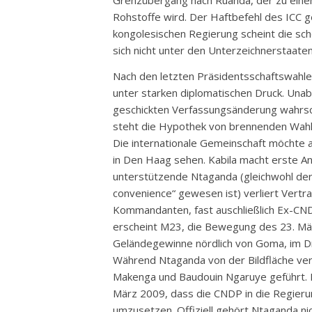
Grenzübergang nach Ruanda, der zu einem
Rohstoffe wird. Der Haftbefehl des ICC g
kongolesischen Regierung scheint die sche
sich nicht unter den Unterzeichnerstaate
Nach den letzten Präsidentsschaftswahle
unter starken diplomatischen Druck. Una
geschickten Verfassungsänderung wahrsc
steht die Hypothek von brennenden Wahll
Die internationale Gemeinschaft möchte
in Den Haag sehen. Kabila macht erste A
unterstützende Ntaganda (gleichwohl der
convenience“ gewesen ist) verliert Vertr
Kommandanten, fast auschließlich Ex-CND
erscheint M23, die Bewegung des 23. März
Geländegewinne nördlich von Goma, im D
Während Ntaganda von der Bildfläche vers
Makenga und Baudouin Ngaruye geführt. 
März 2009, dass die CNDP in die Regieru
umzusetzen. Offiziell gehört Ntaganda nic