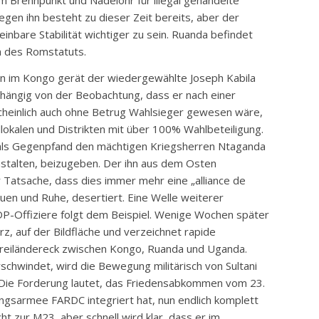
 Brennpunkt und Nadelöhr für illegal gehandelte
egen ihn besteht zu dieser Zeit bereits, aber der
inbare Stabilität wichtiger zu sein. Ruanda befindet
n des Romstatuts.
n im Kongo gerät der wiedergewählte Joseph Kabila
bhängig von der Beobachtung, dass er nach einer
heinlich auch ohne Betrug Wahlsieger gewesen wäre,
okalen und Distrikten mit über 100% Wahlbeteiligung.
 als Gegenpfand den mächtigen Kriegsherren Ntaganda
nstalten, beizugeben. Der ihn aus dem Osten
 Tatsache, dass dies immer mehr eine „alliance de
auen und Ruhe, desertiert. Eine Welle weiterer
P-Offiziere folgt dem Beispiel. Wenige Wochen später
, auf der Bildfläche und verzeichnet rapide
reiländereck zwischen Kongo, Ruanda und Uganda.
chwindet, wird die Bewegung militärisch von Sultani
Die Forderung lautet, das Friedensabkommen vom 23.
ngsarmee FARDC integriert hat, nun endlich komplett
ht zur M23, aber schnell wird klar, dass er im