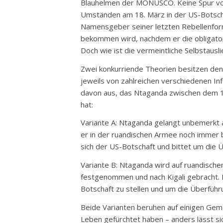
Blauhelmen der MONUSCO. Keine Spur von
Umständen am 18. März in der US-Botscha
Namensgeber seiner letzten Rebellenfor
bekommen wird, nachdem er die obligato
Doch wie ist die vermeintliche Selbstau
Zwei konkurriende Theorien besitzen den
jeweils von zahlreichen verschiedenen I
davon aus, das Ntaganda zwischen dem 1
hat:
Variante A: Ntaganda gelangt unbemerkt au
er in der ruandischen Armee noch immer bes
sich der US-Botschaft und bittet um die
Variante B: Ntaganda wird auf ruandische
festgenommen und nach Kigali gebracht. D
Botschaft zu stellen und um die Überführ
Beide Varianten beruhen auf einigen Ge
Leben gefürchtet haben – anders lässt si