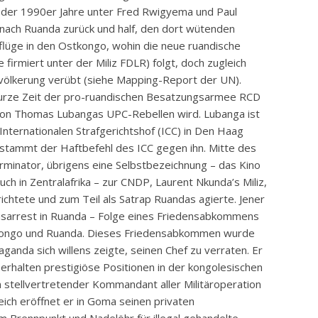
ng der 1990er Jahre unter Fred Rwigyema und Paul
nach Ruanda zurück und half, den dort wütenden
flüge in den Ostkongo, wohin die neue ruandische
irmiert unter der Miliz FDLR) folgt, doch zugleich
völkerung verübt (siehe Mapping-Report der UN).
 kurze Zeit der pro-ruandischen Besatzungsarmee RCD
 von Thomas Lubangas UPC-Rebellen wird. Lubanga ist
Internationalen Strafgerichtshof (ICC) in Den Haag
, stammt der Haftbefehl des ICC gegen ihn. Mitte des
minator, übrigens eine Selbstbezeichnung – das Kino
uch in Zentralafrika – zur CNDP, Laurent Nkunda’s Miliz,
ichtete und zum Teil als Satrap Ruandas agierte. Jener
usarrest in Ruanda – Folge eines Friedensabkommens
Kongo und Ruanda. Dieses Friedensabkommen wurde
aganda sich willens zeigte, seinen Chef zu verraten. Er
rhalten prestigiöse Positionen in der kongolesischen
 stellvertretender Kommandant aller Militäroperation
eich eröffnet er in Goma seinen privaten