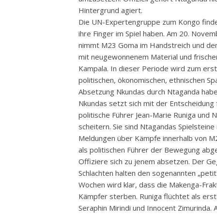
Hintergrund agiert.
Die UN-Expertengruppe zum Kongo findet
ihre Finger im Spiel haben. Am 20. Novem
nimmt M23 Goma im Handstreich und dem
mit neugewonnenem Material und frischen
Kampala. In dieser Periode wird zum erst
politischen, ökonomischen, ethnischen S
Absetzung Nkundas durch Ntaganda haben
Nkundas setzt sich mit der Entscheidung
politische Führer Jean-Marie Runiga und
scheitern. Sie sind Ntagandas Spielsteine 
Meldungen über Kämpfe innerhalb von M2
als politischen Führer der Bewegung abg
Offiziere sich zu jenem absetzen. Der Ge
Schlachten halten den sogenannten „petit
Wochen wird klar, dass die Makenga-Frakt
Kämpfer sterben. Runiga flüchtet als ers
Seraphin Mirindi und Innocent Zimurinda