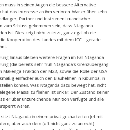
en muss in seinen Augen die bessere Alternative
a hat das Interesse an ihm verloren. War er über zehn
dlanger, Partner und Instrument ruandischer
un zum Schluss gekommen sein, dass Ntaganda
 ist. Dies zeigt nicht zuletzt, ganz egal ob die
, die Kooperation des Landes mit dem ICC – gerade
hnt.
erung hinaus bleiben weitere Fragen im Fall Ntaganda
erung (die bereits sehr früh Ntaganda’s Grenzübergang
hen Makenga-Fraktion der M23, sowie die Rolle der USA
nismäßig einfacher auch den Blauhelmen in Kibumba, in
 stellen können. Was Ntaganda dazu bewegt hat, nicht
elegene Masisi zu fliehen ist unklar. Der Zustand seiner
ass er über unzureichende Munition verfügte und alle
ersperrt waren.
sitzt Ntaganda in einem privat gecharterten Jet mit
pfern, aber auch dem (oft nicht ganz zu unrecht)