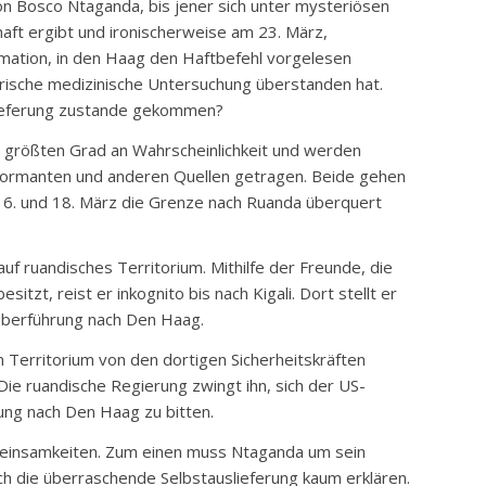
 Bosco Ntaganda, bis jener sich unter mysteriösen
ft ergibt und ironischerweise am 23. März,
mation, in den Haag den Haftbefehl vorgelesen
rische medizinische Untersuchung überstanden hat.
slieferung zustande gekommen?
 größten Grad an Wahrscheinlichkeit und werden
nformanten und anderen Quellen getragen. Beide gehen
6. und 18. März die Grenze nach Ruanda überquert
f ruandisches Territorium. Mithilfe der Freunde, die
itzt, reist er inkognito bis nach Kigali. Dort stellt er
 Überführung nach Den Haag.
n Territorium von den dortigen Sicherheitskräften
ie ruandische Regierung zwingt ihn, sich der US-
ung nach Den Haag zu bitten.
meinsamkeiten. Zum einen muss Ntaganda um sein
ch die überraschende Selbstauslieferung kaum erklären.