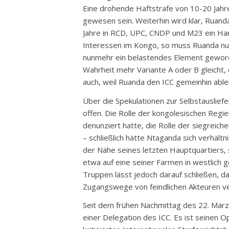
Eine drohende Haftstrafe von 10-20 Jahr
gewesen sein. Weiterhin wird klar, Ruand
Jahre in RCD, UPC, CNDP und M23 ein Han
Interessen im Kongo, so muss Ruanda n
nunmehr ein belastendes Element geworden
Wahrheit mehr Variante A oder B gleicht
auch, weil Ruanda den ICC gemeinhin able
Über die Spekulationen zur Selbstauslief
offen. Die Rolle der kongolesischen Regi
denunziert hatte, die Rolle der siegreic
– schließlich hätte Ntaganda sich verhält
der Nähe seines letzten Hauptquartiers,
etwa auf eine seiner Farmen in westlich g
Truppen lässt jedoch darauf schließen, d
Zugangswege von feindlichen Akteuren v
Seit dem frühen Nachmittag des 22. März 
einer Delegation des ICC. Es ist seinen O