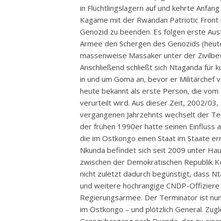
in Flüchtlingslagern auf und kehrte Anfa
Kagame mit der Rwandan Patriotic Front 
Genozid zu beenden. Es folgen erste Aus
Armee den Schergen des Genozids (heute f
massenweise Massaker unter der Zivilbe
Anschließend schließt sich Ntaganda für
in und um Goma an, bevor er Militärchef
heute bekannt als erste Person, die vom 
verurteilt wird. Aus dieser Zeit, 2002/03
vergangenen Jahrzehnts wechselt der Ter
der frühen 1990er hatte seinen Einfluss a
die im Ostkongo einen Staat im Staate err
Nkunda befindet sich seit 2009 unter Ha
zwischen der Demokratischen Republik 
nicht zuletzt dadurch begünstigt, dass Nt
und weitere hochrangige CNDP-Offiziere e
Regierungsarmee. Der Terminator ist nun
im Ostkongo – und plötzlich General. Zugl