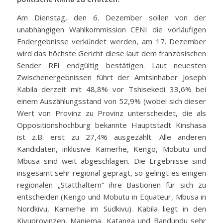
Am Dienstag, den 6. Dezember sollen von der
unabhängigen Wahlkommission CENI die vorläufigen
Endergebnisse verkündet werden, am 17. Dezember
wird das höchste Gericht diese laut dem französischen
Sender RFI endgültig bestätigen. Laut neuesten
Zwischenergebnissen führt der Amtsinhaber Joseph
Kabila derzeit mit 48,8% vor Tshisekedi 33,6% bei
einem Auszählungsstand von 52,9% (wobei sich dieser
Wert von Provinz zu Provinz unterscheidet, die als
Oppositionshochburg bekannte Hauptstadt Kinshasa
ist z.B. erst zu 27,4% ausgezählt. Alle anderen
Kandidaten, inklusive Kamerhe, Kengo, Mobutu und
Mbusa sind weit abgeschlagen. Die Ergebnisse sind
insgesamt sehr regional geprägt, so gelingt es einigen
regionalen „Statthaltern“ ihre Bastionen für sich zu
entscheiden (Kengo und Mobutu in Equateur, Mbusa in
Nordkivu, Kamerhe im Südkivu). Kabila liegt in den
Kivuprovinzen, Maniema, Katanga und Bandundu sehr