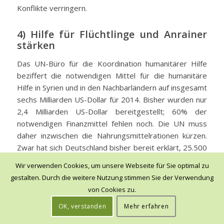
Konflikte verringern.
4) Hilfe für Flüchtlinge und Anrainer
stärken
Das UN-Büro für die Koordination humanitärer Hilfe
beziffert die notwendigen Mittel für die humanitäre
Hilfe in Syrien und in den Nachbarländern auf insgesamt
sechs Milliarden US-Dollar für 2014. Bisher wurden nur
2,4 Milliarden US-Dollar bereitgestellt; 60% der
notwendigen Finanzmittel fehlen noch. Die UN muss
daher inzwischen die Nahrungsmittelrationen kürzen.
Zwar hat sich Deutschland bisher bereit erklärt, 25.500
Syrer aufzunehmen und humanitäre Hilfsmaßnahmen in
Wir verwenden Cookies, um unsere Webseite für Sie optimal zu
Syrien finanziell zu unterstützen.
gestalten. Durch die weitere Nutzung stimmen Sie der Verwendung
Dennoch gibt es keinen Zweifel, dass eine Ausweitung
von Cookies zu.
der Hilfen für Syrien und die Nachbarländer dringend
OK, verstanden
Mehr erfahren
notwendig ist. Hierbei handelt es sich nicht nur um